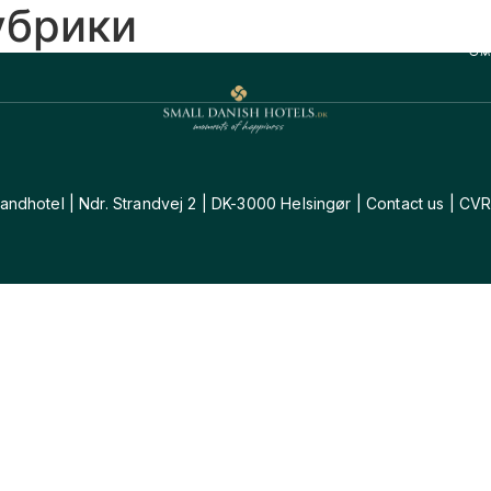
рубрики
OM
randhotel | Ndr. Strandvej 2 | DK-3000 Helsingør | Contact us | CVR