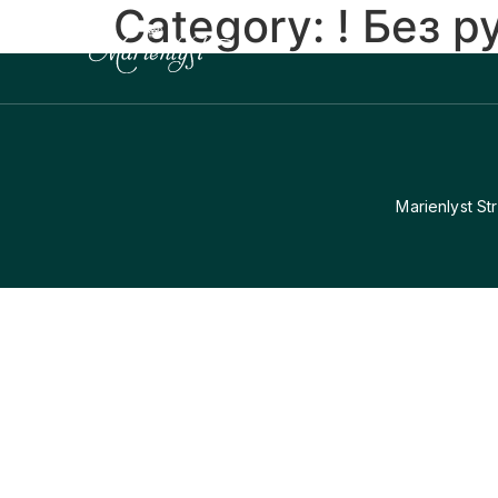
Category:
! Без 
Marienlyst St