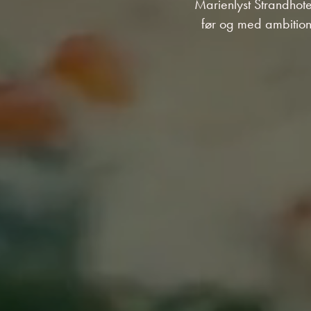
Marienlyst Strandhote
før og med ambitio