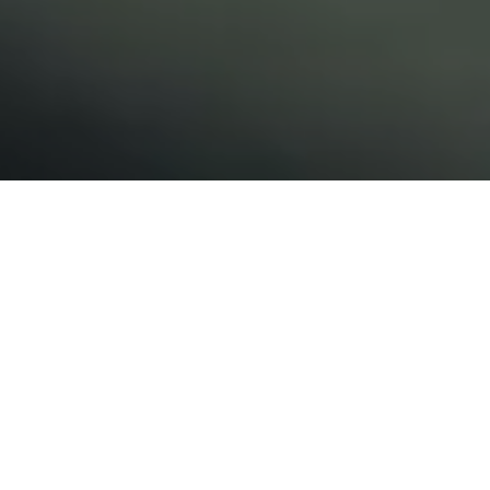
MINDRE MADSPILD: OP TIL 30%
Fra buffet til portioner giver reduktion i madspild.
Både i produktion og i tallerkenspild.
FLERE VALG TIL DIG