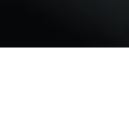
MINDRE MADSPILD: OP TIL 30%
Fra buffet til portioner giver reduktion i madspild.
Både i produktion og i tallerkenspild.
FLERE VALG TIL DIG