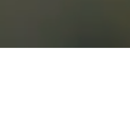
MINDRE MADSPILD: OP TIL 30%
Fra buffet til portioner giver reduktion i madspild.
Både i produktion og i tallerkenspild.
FLERE VALG TIL DIG