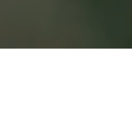
MINDRE MADSPILD: OP TIL 30%
Fra buffet til portioner giver reduktion i madspild.
Både i produktion og i tallerkenspild.
FLERE VALG TIL DIG