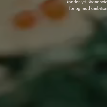
Marienlyst Strandhote
før og med ambitio