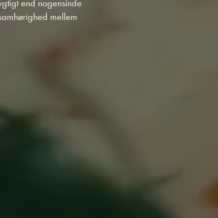
dygtigt end nogensinde
 samhørighed mellem