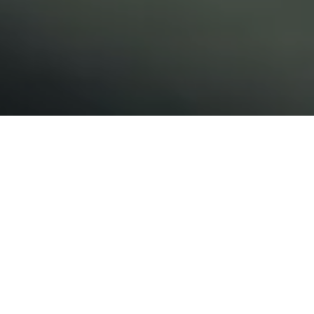
MINDRE MADSPILD: OP TIL 30%
Fra buffet til portioner giver reduktion i madspild.
Både i produktion og i tallerkenspild.
FLERE VALG TIL DIG