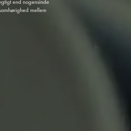
dygtigt end nogensinde
 samhørighed mellem