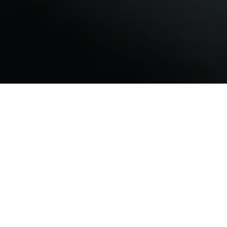
MINDRE MADSPILD: OP TIL 30%
Fra buffet til portioner giver reduktion i madspild.
Både i produktion og i tallerkenspild.
FLERE VALG TIL DIG